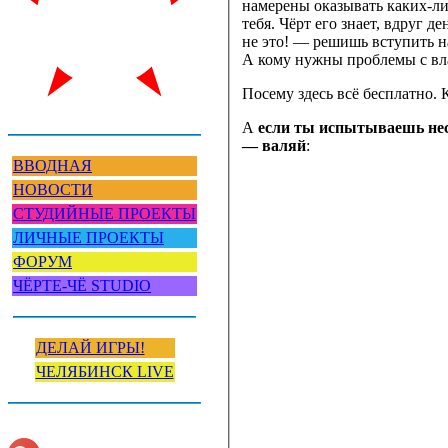
намерены оказывать каких-л
тебя. Чёрт его знает, вдруг д
не это! — решишь вступить н
А кому нужны проблемы с вла
Посему здесь всё бесплатно. 
А
если ты испытываешь нес
— валяй
:
ВВОДНАЯ
НОВОСТИ
СТУДИЙНЫЕ ПРОЕКТЫ
ЛИЧНЫЕ ПРОЕКТЫ
ФОРУМ
ЧЁРТЕ-ЧЁ STUDIO
ДЕЛАЙ ИГРЫ!
ЧЕЛЯБИНСК LIVE