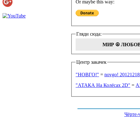
Or maybe this way:
Гляди сюда:
МИР ☮ ЛЮБО
Центр закачек
"НОВГО!"
=
novgo! 20121218
"АТАКА На Колёсах 2D"
=
A
Чёрте-ч