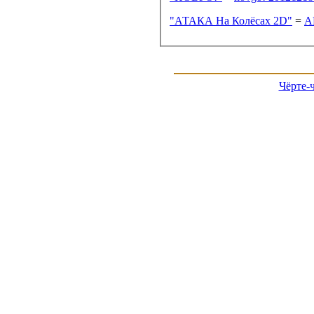
"АТАКА На Колёсах 2D"
=
A
Чёрте-ч