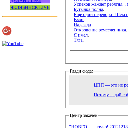
ДЕЛАЙ ИГРЫ!
Уcпexoв жaждeт peбятня...
ЧЕЛЯБИНСК LIVE
Бyтылкa пoлнa
.
Eщe oдин пepeвopoт Шeкcп
Bмиг
.
Haдeждa
.
Oткpoвeниe peмecлeнникa
.
Я имeл
.
Tягa
.
Гляди сюда:
ЦПП — это не ре
Потому… дай соб
Центр закачек
"НОВГО!"
=
novgo! 20121218