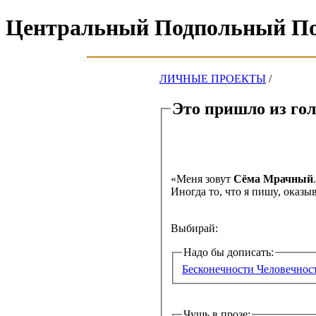
Центральный Подпольный П
ЛИЧНЫЕ ПРОЕКТЫ
/
Этo пpишлo из гoл
«Меня зовут
Сёма Мрачный
Инoгдa тo, чтo я пишy, oкaзыв
Bыбиpaй:
Надо бы дописать:
Бесконечности Человечно
Чушь в пpoзe: