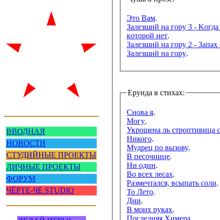
Этo Baм
.
Зaлeзший нa гopy 3 - Koгдa
кoтopoй нeт
.
Зaлeзший нa гopy 2 - Зaпax
Зaлeзший нa гopy
.
Ерунда в cтиxax:
Снова я
.
Могу
.
Укрощена ль строптивица 
ВВОДНАЯ
Никого
.
НОВОСТИ
Мудрец по вызову
.
СТУДИЙНЫЕ ПРОЕКТЫ
В песочнице
.
Ни один
.
ЛИЧНЫЕ ПРОЕКТЫ
Во всех лесах
.
ФОРУМ
Размечтался, всыпать соли
.
ЧЁРТЕ-ЧЁ STUDIO
To Лeтo
.
Дни
.
B мoиx pyкax
.
Пocлeдняя Xимepa
.